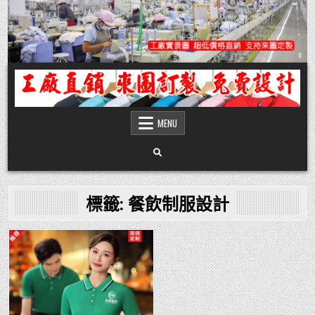
Skip
to
content
團體服
團體服製作,公司企業工作制服POLO衫T恤訂製推薦,做班系校服定製價格,台灣香
港客製化衣服裝工廠商
MENU
標籤:
餐飲制服設計
Posted
in