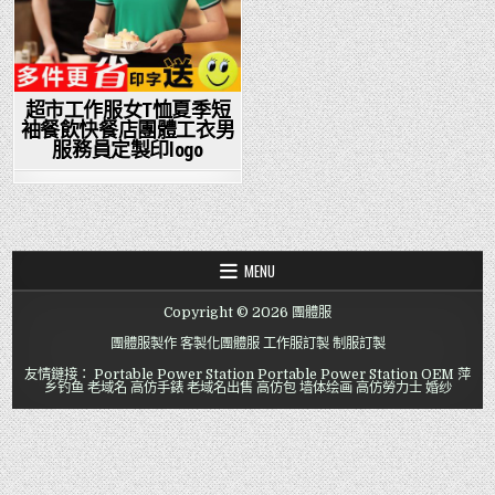
超市工作服女T恤夏季短
袖餐飲快餐店團體工衣男
服務員定製印logo
MENU
Copyright © 2026 團體服
團體服製作
客製化團體服
工作服訂製
制服訂製
友情鏈接：
Portable Power Station
Portable Power Station OEM
萍
乡钓鱼
老域名
高仿手錶
老域名出售
高仿包
墙体绘画
高仿勞力士
婚纱