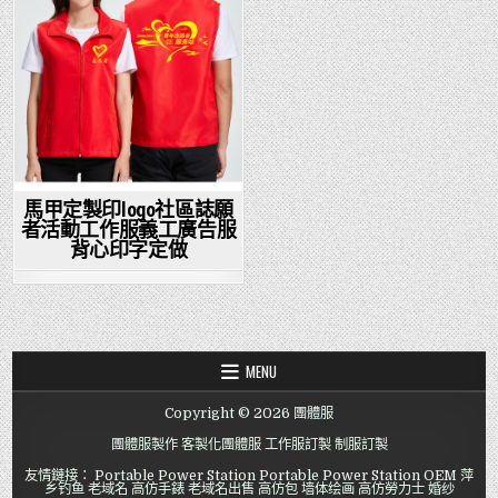
馬甲定製印logo社區誌願
者活動工作服義工廣告服
背心印字定做
MENU
Copyright © 2026 團體服
團體服製作
客製化團體服
工作服訂製
制服訂製
友情鏈接：
Portable Power Station
Portable Power Station OEM
萍
乡钓鱼
老域名
高仿手錶
老域名出售
高仿包
墙体绘画
高仿勞力士
婚纱