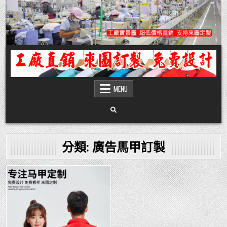
Skip
to
content
團體服
團體服製作,公司企業工作制服POLO衫T恤訂製推薦,做班系校服定製價格,台灣香
港客製化衣服裝工廠商
MENU
分類:
廣告馬甲訂製
Posted
in