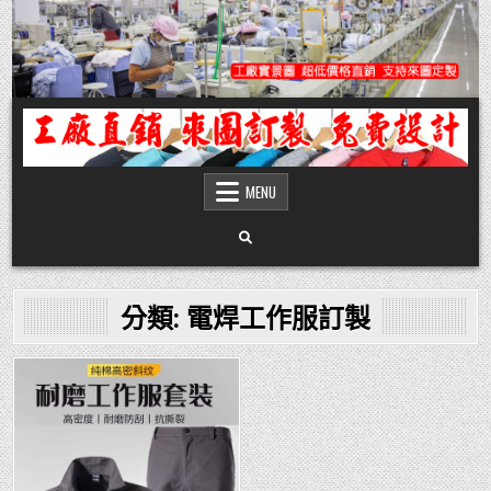
Skip
to
content
團體服
團體服製作,公司企業工作制服POLO衫T恤訂製推薦,做班系校服定製價格,台灣香
港客製化衣服裝工廠商
MENU
分類:
電焊工作服訂製
Posted
in