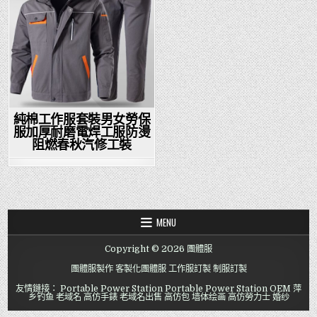
純棉工作服套裝男女勞保
服加厚耐磨電焊工服防燙
阻燃春秋汽修工裝
MENU
Copyright © 2026 團體服
團體服製作
客製化團體服
工作服訂製
制服訂製
友情鏈接：
Portable Power Station
Portable Power Station OEM
萍
乡钓鱼
老域名
高仿手錶
老域名出售
高仿包
墙体绘画
高仿勞力士
婚纱