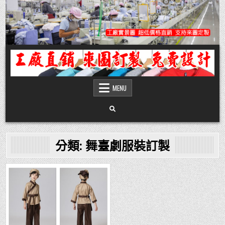
Skip
to
content
團體服
團體服製作,公司企業工作制服POLO衫T恤訂製推薦,做班系校服定製價格,台灣香
港客製化衣服裝工廠商
MENU
分類:
舞臺劇服裝訂製
Posted
in