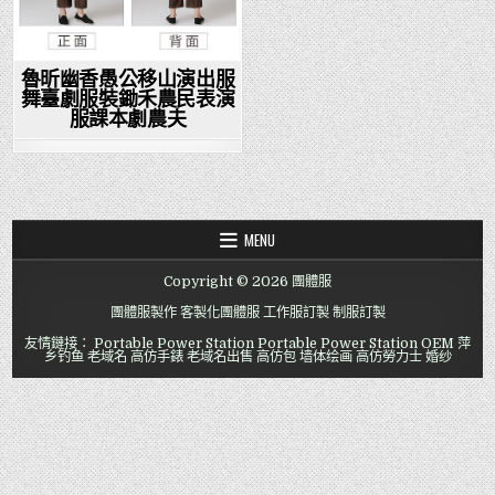
魯昕幽香愚公移山演出服
舞臺劇服裝鋤禾農民表演
服課本劇農夫
MENU
Copyright © 2026 團體服
團體服製作
客製化團體服
工作服訂製
制服訂製
友情鏈接：
Portable Power Station
Portable Power Station OEM
萍
乡钓鱼
老域名
高仿手錶
老域名出售
高仿包
墙体绘画
高仿勞力士
婚纱