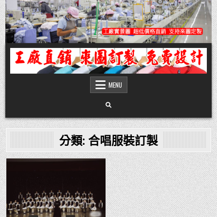
Skip
to
content
團體服
團體服製作,公司企業工作制服POLO衫T恤訂製推薦,做班系校服定製價格,台灣香
港客製化衣服裝工廠商
MENU
分類:
合唱服裝訂製
Posted
in