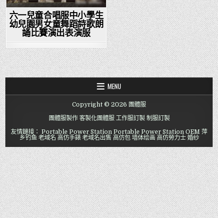
六一兒童合唱服中小學生
幼兒園男女童舞蹈詩歌朗
誦比賽演出表演服
MENU
Copyright © 2026 團體服
團體服製作
客製化團體服
工作服訂製
制服訂製
友情鏈接：
Portable Power Station
Portable Power Station OEM
萍
乡钓鱼
老域名
高仿手錶
老域名出售
高仿包
墙体绘画
高仿勞力士
婚纱