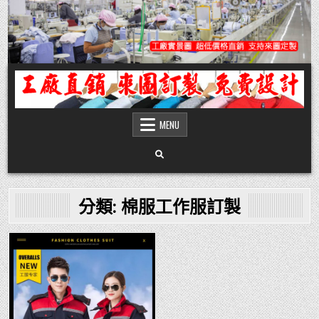
Skip
to
content
團體服
團體服製作,公司企業工作制服POLO衫T恤訂製推薦,做班系校服定製價格,台灣香
港客製化衣服裝工廠商
MENU
分類:
棉服工作服訂製
Posted
in