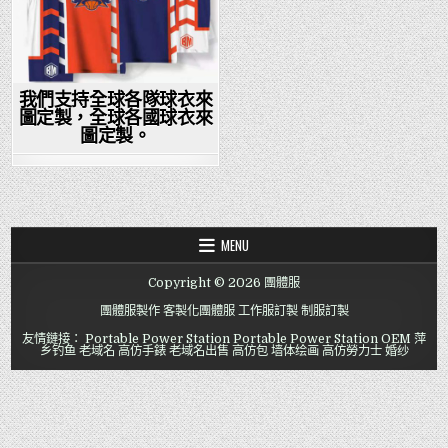
我們支持全球各隊球衣來
圖定製，全球各國球衣來
圖定製。
MENU
Copyright © 2026 團體服
團體服製作
客製化團體服
工作服訂製
制服訂製
友情鏈接：
Portable Power Station
Portable Power Station OEM
萍
乡钓鱼
老域名
高仿手錶
老域名出售
高仿包
墙体绘画
高仿勞力士
婚纱