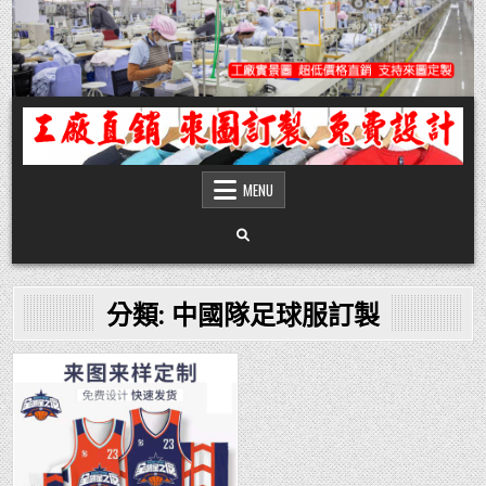
Skip
to
content
團體服
團體服製作,公司企業工作制服POLO衫T恤訂製推薦,做班系校服定製價格,台灣香
港客製化衣服裝工廠商
MENU
分類:
中國隊足球服訂製
Posted
in