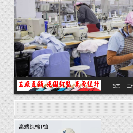
Skip
to
content
首頁
工
團體服
團體服製作,公司企業工作制服POLO衫T恤訂製推薦,做班系校服定製價格
Posted