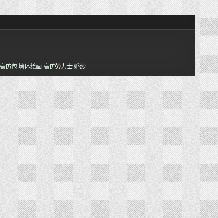
高仿包
墙体绘画
高仿勞力士
婚纱