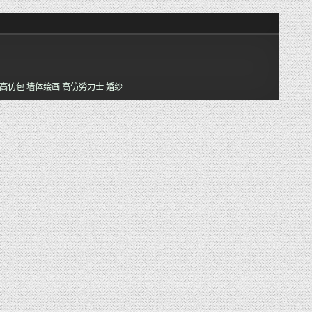
高仿包
墙体绘画
高仿勞力士
婚纱