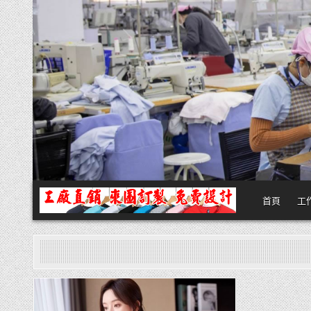
Skip
to
content
首頁
工
團體服
團體服製作,公司企業工作制服POLO衫T恤訂製推薦,做班系校服定製價格
Posted