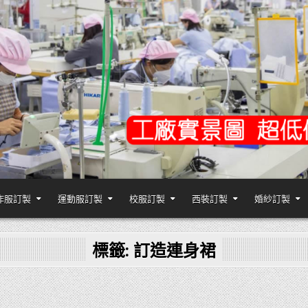
作服訂製
運動服訂製
校服訂製
西裝訂製
婚紗訂製
,台灣香港客製化衣服裝工廠商
標籤:
訂造連身裙