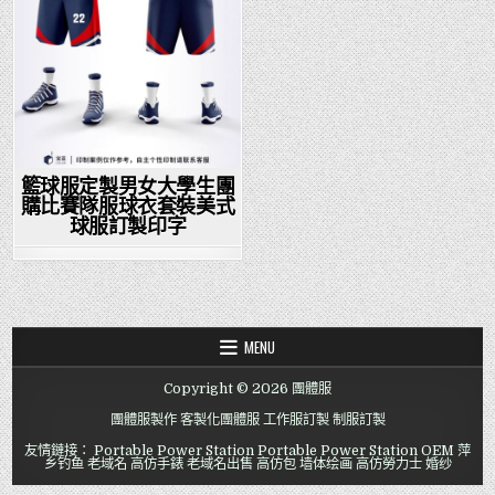
籃球服定製男女大學生團
購比賽隊服球衣套裝美式
球服訂製印字
MENU
Copyright © 2026 團體服
團體服製作
客製化團體服
工作服訂製
制服訂製
友情鏈接：
Portable Power Station
Portable Power Station OEM
萍
乡钓鱼
老域名
高仿手錶
老域名出售
高仿包
墙体绘画
高仿勞力士
婚纱