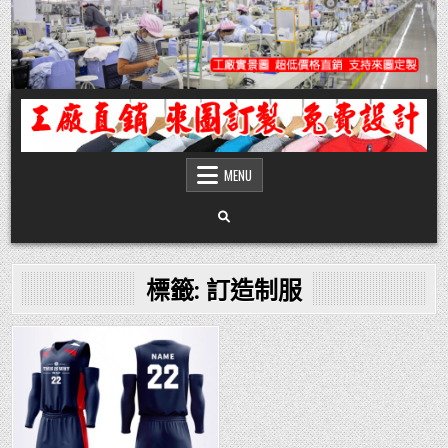
Skip
to
content
團體服
團體服製作,公司企業工作制服POLO衫T恤訂製推薦,做班系校服定製價格,台灣香
港客製化衣服裝工廠商
MENU
標籤:
訂造制服
Posted
in