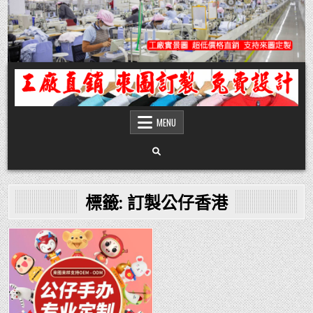
Skip
to
content
團體服
團體服製作,公司企業工作制服POLO衫T恤訂製推薦,做班系校服定製價格,台灣香
港客製化衣服裝工廠商
MENU
標籤:
訂製公仔香港
Posted
in