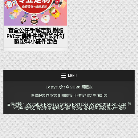
盲盒公仔手辦定製 樹脂
PVC玩偶掛件模型設計訂
製塑料小擺件定做
MENU
Copyright © 2026 團體服
團體服製作
客製化團體服
工作服訂製
制服訂製
友情鏈接：
Portable Power Station
Portable Power Station OEM
萍
乡钓鱼
老域名
高仿手錶
老域名出售
高仿包
墙体绘画
高仿勞力士
婚纱