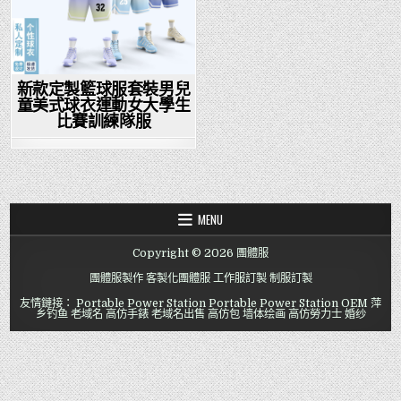
新款定製籃球服套裝男兒
童美式球衣運動女大學生
比賽訓練隊服
MENU
Copyright © 2026 團體服
團體服製作
客製化團體服
工作服訂製
制服訂製
友情鏈接：
Portable Power Station
Portable Power Station OEM
萍
乡钓鱼
老域名
高仿手錶
老域名出售
高仿包
墙体绘画
高仿勞力士
婚纱