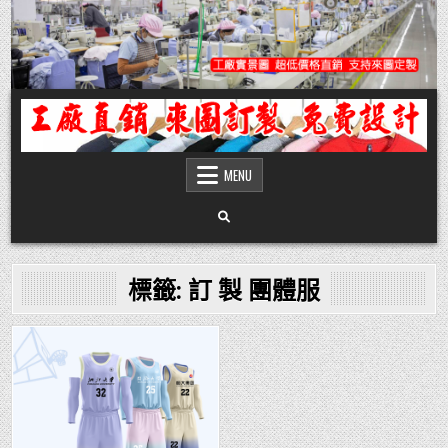
Skip
to
content
團體服
團體服製作,公司企業工作制服POLO衫T恤訂製推薦,做班系校服定製價格,台灣香
港客製化衣服裝工廠商
MENU
標籤:
訂 製 團體服
Posted
in