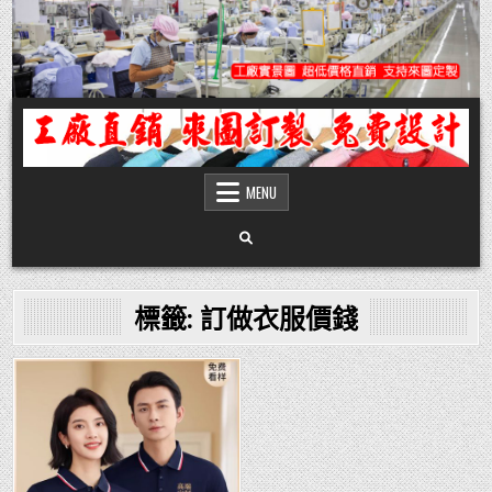
Skip
to
content
團體服
團體服製作,公司企業工作制服POLO衫T恤訂製推薦,做班系校服定製價格,台灣香
港客製化衣服裝工廠商
MENU
標籤:
訂做衣服價錢
Posted
in