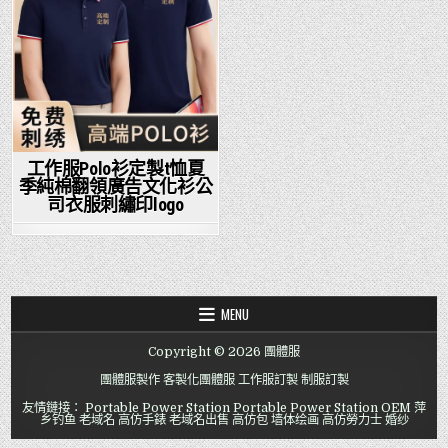
工作服Polo衫定製t恤夏
季純棉翻領廣告文化衫公
司衣服刺繡印logo
MENU
Copyright © 2026 團體服
團體服製作
客製化團體服
工作服訂製
制服訂製
友情鏈接：
Portable Power Station
Portable Power Station OEM
萍
乡钓鱼
老域名
高仿手錶
老域名出售
高仿包
墙体绘画
高仿勞力士
婚纱