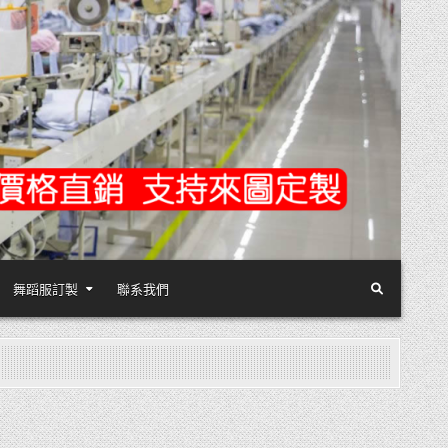
舞蹈服訂製
聯系我們