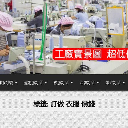
作服訂製
運動服訂製
校服訂製
西裝訂製
婚紗訂製
,台灣香港客製化衣服裝工廠商
標籤:
訂做 衣服 價錢