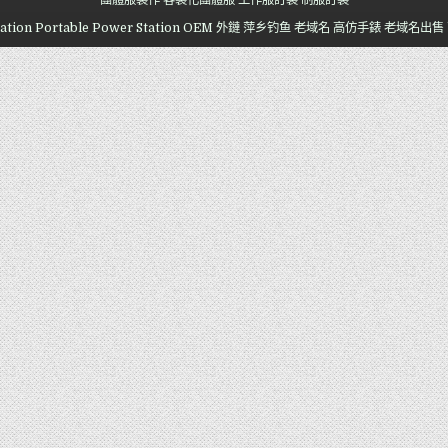
團體服製作
客製化團體服
工作服訂製
制服訂製
ation
Portable Power Station OEM
外鏈
萍乡钓鱼
老域名
高仿手錶
老域名出售