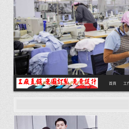
Skip
to
content
首頁
工
團體服
團體服製作,公司企業工作制服POLO衫T恤訂製推薦,做班系校服定製價格
Posted