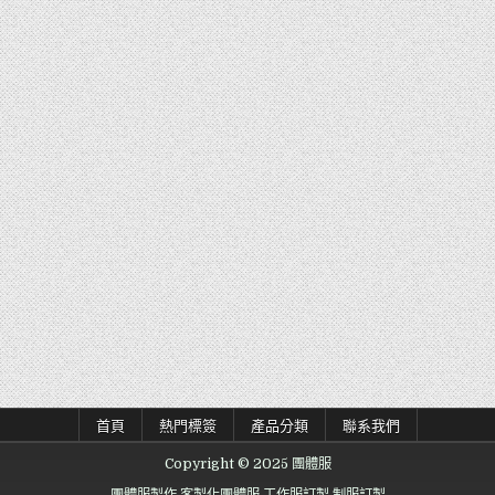
首頁
熱門標簽
產品分類
聯系我們
Copyright © 2025 團體服