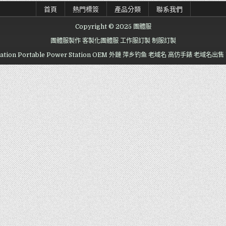
首頁
熱門標簽
產品分類
聯系我們
Copyright © 2025 團體服
團體服製作
客製化團體服
工作服訂製
制服訂製
ation
Portable Power Station OEM
外鏈
萍乡钓鱼
老域名
高仿手錶
老域名出售