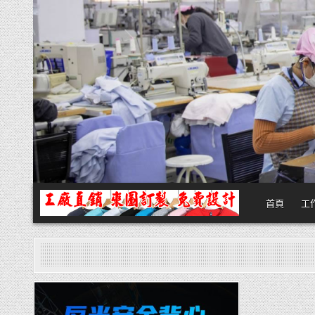
Skip
to
content
首頁
工
團體服
團體服製作,公司企業工作制服POLO衫T恤訂製推薦,做班系校服定製價格
Posted