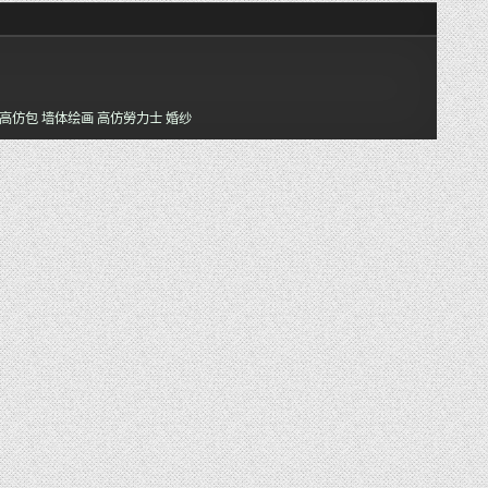
高仿包
墙体绘画
高仿勞力士
婚纱