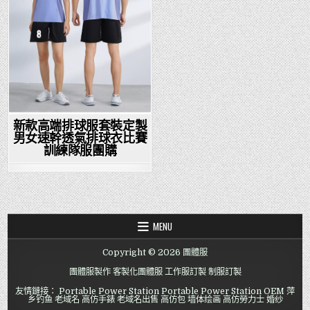
新款高端排球服套裝定製
男女速幹透氣排球衣比賽
訓練隊服團購
MENU
Copyright © 2026 團體服
團體服製作
客製化團體服
工作服訂製
制服訂製
友情鏈接：
Portable Power Station
Portable Power Station OEM
萍
乡钓鱼
老域名
高仿手錶
老域名出售
高仿包
墙体绘画
高仿勞力士
婚纱