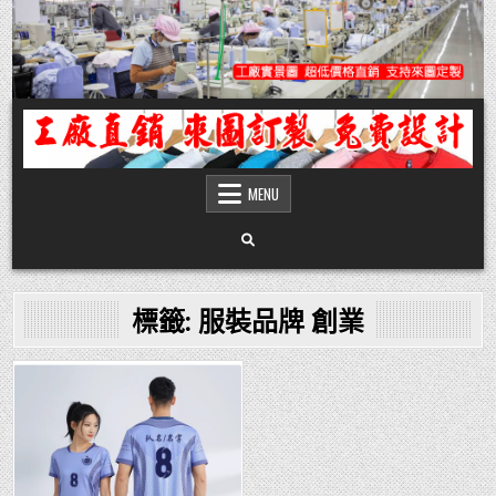
Skip
to
content
團體服
團體服製作,公司企業工作制服POLO衫T恤訂製推薦,做班系校服定製價格,台灣香
港客製化衣服裝工廠商
MENU
標籤:
服裝品牌 創業
Posted
in