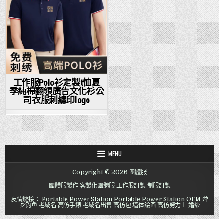
工作服Polo衫定製t恤夏
季純棉翻領廣告文化衫公
司衣服刺繡印logo
MENU
Copyright © 2026 團體服
團體服製作
客製化團體服
工作服訂製
制服訂製
友情鏈接：
Portable Power Station
Portable Power Station OEM
萍
乡钓鱼
老域名
高仿手錶
老域名出售
高仿包
墙体绘画
高仿勞力士
婚纱