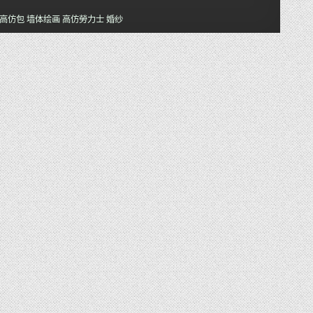
高仿包
墙体绘画
高仿勞力士
婚纱