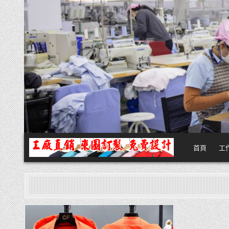
Skip
to
content
首頁
工
團體服
團體服製作,公司企業工作制服POLO衫T恤訂製推薦,做班系校服定製價格
Posted