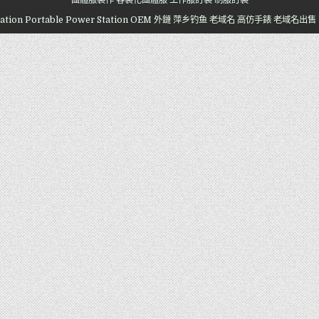
團體服製作
客製化團體服
工作服訂製
制服訂製
ation
Portable Power Station OEM
外鏈
萍乡钓鱼
老域名
高仿手錶
老域名出售