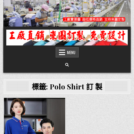
Skip
to
content
團體服
團體服製作,公司企業工作制服POLO衫T恤訂製推薦,做班系校服定製價格,台灣香
港客製化衣服裝工廠商
MENU
標籤:
Polo Shirt 訂 製
Posted
in