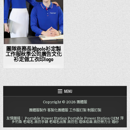
團隊商務長袖polo衫定製
工作服秋季公司廣告文化
衫定做工衣印logo
MENU
Copyright © 2026 團體服
團體服製作
客製化團體服
工作服訂製
制服訂製
友情鏈接：
Portable Power Station
Portable Power Station OEM
萍
乡钓鱼
老域名
高仿手錶
老域名出售
高仿包
墙体绘画
高仿勞力士
婚纱