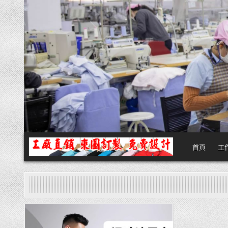
Skip
to
content
首頁
工
團體服
團體服製作,公司企業工作制服POLO衫T恤訂製推薦,做班系校服定製價格
Posted