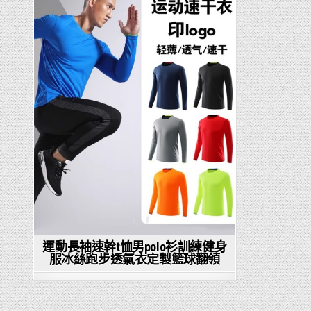
in
運動長袖速幹t恤男polo衫訓練健身
服冰絲跑步透氣衣定製籃球翻領