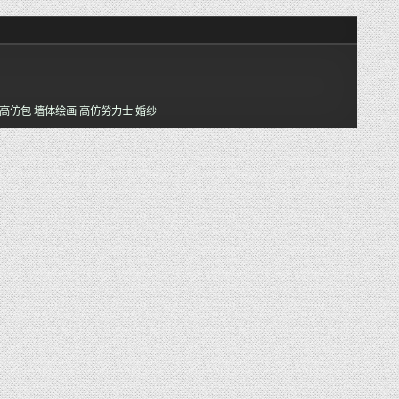
高仿包
墙体绘画
高仿勞力士
婚纱