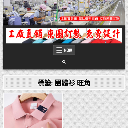
Skip
to
content
團體服
團體服製作,公司企業工作制服POLO衫T恤訂製推薦,做班系校服定製價格,台灣香
港客製化衣服裝工廠商
MENU
標籤:
團體衫 旺角
Posted
in