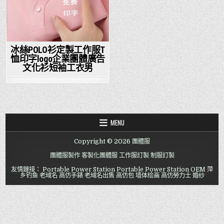
冰絲POLO衫定製工作服T
恤印字logo企業團體廣告
文化衫短袖工衣男
MENU
Copyright © 2026 團體服
團體服製作
客製化團體服
工作服訂製
制服訂製
友情鏈接：
Portable Power Station
Portable Power Station OEM
萍
乡钓鱼
老域名
高仿手錶
老域名出售
高仿包
墙体绘画
高仿勞力士
婚纱