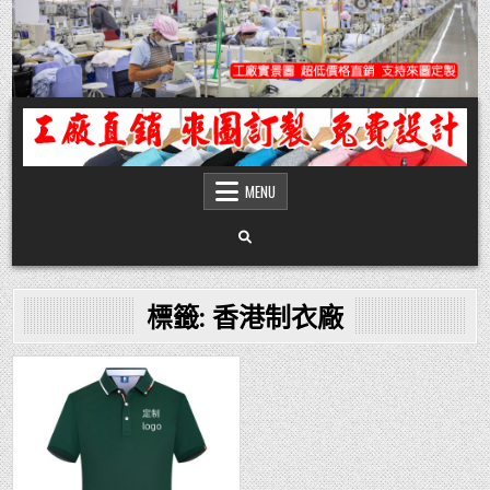
Skip
to
content
團體服
團體服製作,公司企業工作制服POLO衫T恤訂製推薦,做班系校服定製價格,台灣香
港客製化衣服裝工廠商
MENU
標籤:
香港制衣廠
Posted
in