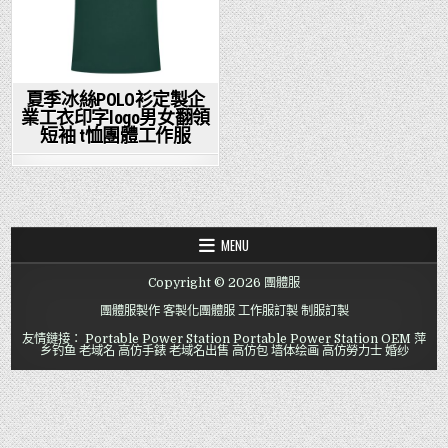
夏季冰絲POLO衫定製企
業工衣印字logo男女翻領
短袖 t恤團體工作服
MENU
Copyright © 2026 團體服
團體服製作
客製化團體服
工作服訂製
制服訂製
友情鏈接：
Portable Power Station
Portable Power Station OEM
萍
乡钓鱼
老域名
高仿手錶
老域名出售
高仿包
墙体绘画
高仿勞力士
婚纱