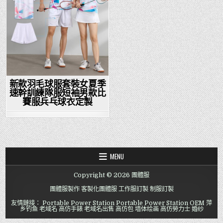
新款羽毛球服套裝女夏季
速幹訓練隊服短袖男款比
賽服兵乓球衣定製
MENU
Copyright © 2026 團體服
團體服製作
客製化團體服
工作服訂製
制服訂製
友情鏈接：
Portable Power Station
Portable Power Station OEM
萍
乡钓鱼
老域名
高仿手錶
老域名出售
高仿包
墙体绘画
高仿勞力士
婚纱