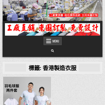
Skip
to
content
團體服
團體服製作,公司企業工作制服POLO衫T恤訂製推薦,做班系校服定製價格,台灣香
港客製化衣服裝工廠商
MENU
標籤:
香港製造衣服
Posted
in