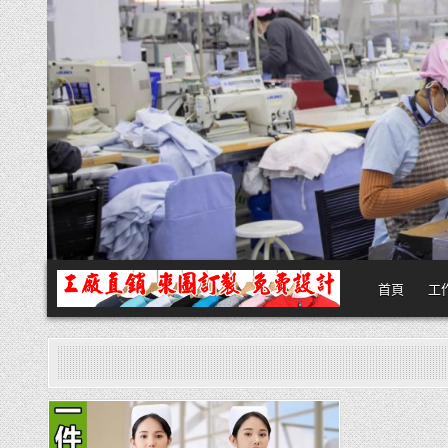
Skip
to
content
首頁
工
團體服
團體服製作,公司企業工作制服POLO衫T恤訂製推薦,做班系校服定製價格
Posted