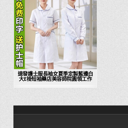
in
速發護士服長袖女夏季定製藍邊白
大E褂短袖藥店美容師院圓領工作