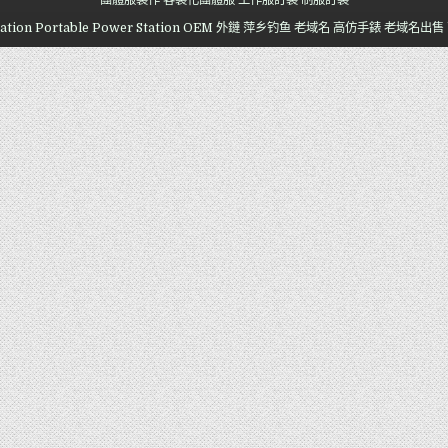
團體服製作
客製化團體服
工作服訂製
制服訂製
ation
Portable Power Station OEM
外鏈
萍乡钓鱼
老域名
高仿手錶
老域名出售