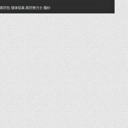
高仿包
墙体绘画
高仿勞力士
婚纱