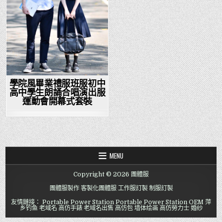
學院風畢業禮服班服初中
高中學生朗誦合唱演出服
運動會開幕式套裝
MENU
Copyright © 2026 團體服
團體服製作
客製化團體服
工作服訂製
制服訂製
友情鏈接：
Portable Power Station
Portable Power Station OEM
萍
乡钓鱼
老域名
高仿手錶
老域名出售
高仿包
墙体绘画
高仿勞力士
婚纱