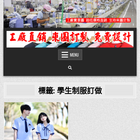
Skip
to
content
團體服
團體服製作,公司企業工作制服POLO衫T恤訂製推薦,做班系校服定製價格,台灣香
港客製化衣服裝工廠商
MENU
標籤:
學生制服訂做
Posted
in