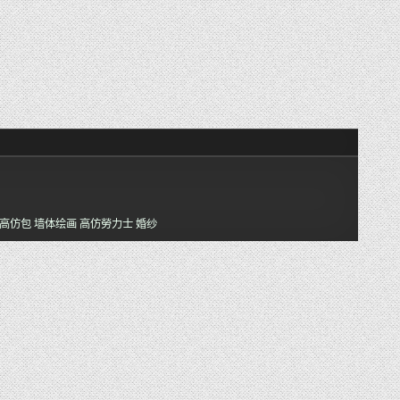
高仿包
墙体绘画
高仿勞力士
婚纱