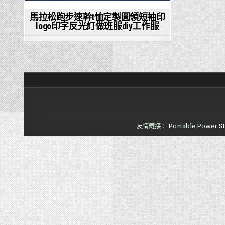
馬拉松跑步速幹t恤定製圓領短袖印
logo印字反光訂做班服diy工作服
友情鏈接：
Portable Power St