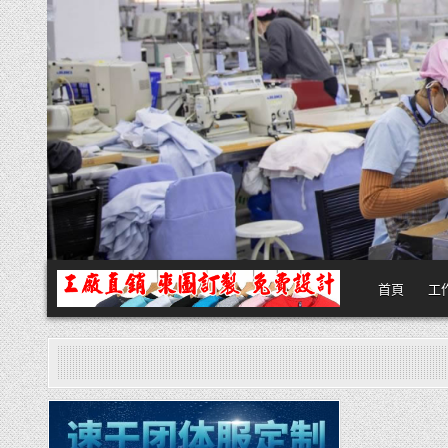
Skip
to
content
首頁
工
團體服
團體服製作,公司企業工作制服POLO衫T恤訂製推薦,做班系校服定製價格
Posted