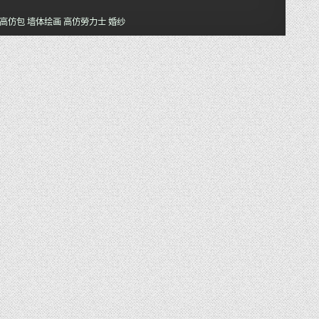
高仿包
墙体绘画
高仿勞力士
婚纱