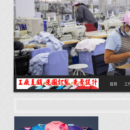
Skip
to
content
首頁
工
團體服
團體服製作,公司企業工作制服POLO衫T恤訂製推薦,做班系校服定製價格
Posted