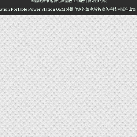
團體服製作
客製化團體服
工作服訂製
制服訂製
ation
Portable Power Station OEM
外鏈
萍乡钓鱼
老域名
高仿手錶
老域名出售