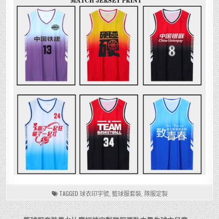
TAGGED
球衣印字號
,
籃球服套裝
,
隊服定製