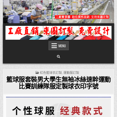
Skip
to
content
團體服
團體服製作,公司企業工作制服POLO衫T恤訂製推薦,做班系校服定製價格,台灣香
港客製化衣服裝工廠商
MENU
POSTED
紅色籃球衣訂製
,
運動服訂製
IN
籃球服套裝男大學生無袖冰絲速幹運動
比賽訓練隊服定製球衣印字號