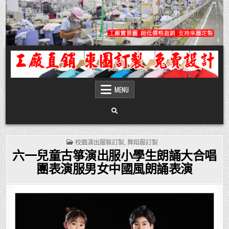
Skip
to
content
團體服
團體服製作,公司企業工作制服POLO衫T恤訂製推薦,做班系校服定製價格,台灣香
港客製化衣服裝工廠商
MENU
POSTED
校園演出服裝訂製
,
舞蹈服訂製
IN
六一兒童古箏演出服小學生朗誦大合唱
團表演服男女中國風朗誦表演