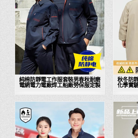
in
純棉防靜電工作服套裝男春秋耐磨
秋冬防
電網電力電廠焊工船廠勞保服定製
化學實
Posted
in