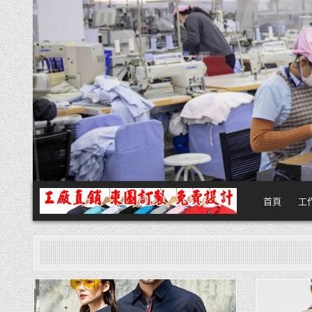
Skip
to
content
首頁
工
團體服
團體服製作,公司企業工作制服POLO衫T恤訂製推薦,做班系校服定製價格
Posted