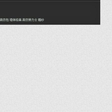
高仿包
墙体绘画
高仿勞力士
婚纱