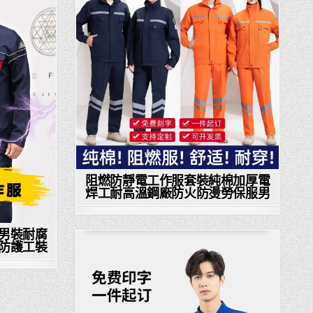
in
阻燃防靜電工作服套裝純棉加厚電
焊工耐高溫鋼廠防火防燙勞保服男
男裝耐腐
防護工裝
Posted
in