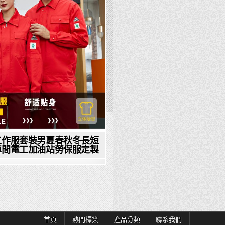
工作服套裝男夏春秋冬長短
車間電工加油站勞保服定製
首頁
熱門標簽
產品分類
聯系我們