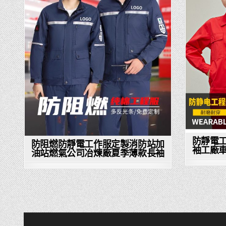
防靜電
防阻燃防靜電工作服定製消防站加
袖工廠
油站燃氣公司冶煉廠夏季薄款長袖