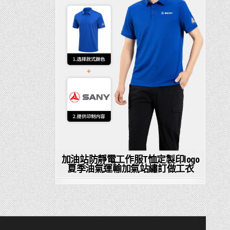
加油站防靜電工作服T恤定製印logo
夏季油氣運輸加氣站繡訂做工衣