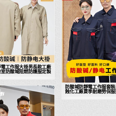
in
in
靜電工作服大褂男長款工廠
驗室防酸堿阻燃防護服定製
防酸堿防靜電工作服套裝
蝕化工廠夏季耐磨勞保服
Posted
in