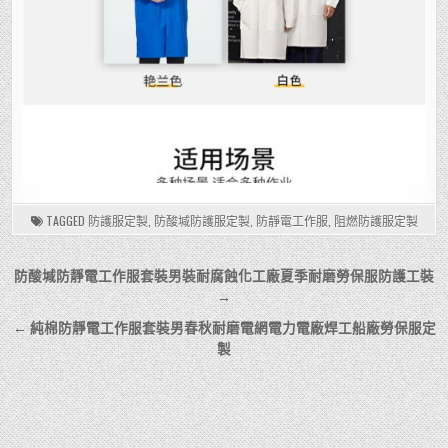
TAGGED
防護服定製
,
防酸堿防護服定製
,
防靜電工作服
,
阻燃防護服定製
文
防酸堿防靜電工作服套裝男裝耐腐蝕化工廠夏季耐磨勞保服防護工裝
章
→
導
← 純棉防靜電工作服套裝男春秋耐磨電網電力電廠焊工船廠勞保服定
製
覽