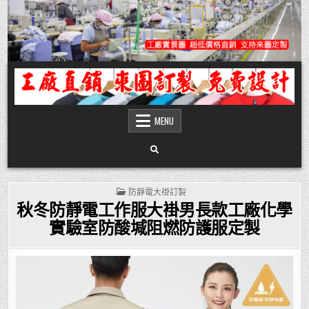
Skip
to
content
團體服
團體服製作,公司企業工作制服POLO衫T恤訂製推薦,做班系校服定製價格,台灣香
港客製化衣服裝工廠商
MENU
POSTED
防靜電大褂訂製
IN
秋冬防靜電工作服大褂男長款工廠化學
實驗室防酸堿阻燃防護服定製