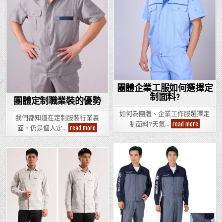
團體企業工服如何選擇定
制面料?
團體定制職業裝的優勢
如何為團體、企業工作服選擇定
我們都知道在定制服裝行業裏
團
read more
制面料?天氣…
團
read more
面，仍是個人定…
體
體
企
定
業
制
工
職
服
業
如
Posted
裝
Posted
何
的
in
選
in
優
擇
勢
定
制
面
料?