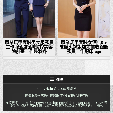
職業馬甲套裝男女服務員
職業馬甲套裝女酒店Ktv
工作服酒店酒吧KTV美容
餐廳火鍋飯店前臺收銀服
院前臺工作裝秋冬
務員工作服印logo
MENU
Copyright © 2026 團體服
團體服製作
客製化團體服
工作服訂製
制服訂製
友情鏈接：
Portable Power Station
Portable Power Station OEM
萍
乡钓鱼
老域名
高仿手錶
老域名出售
高仿包
墙体绘画
高仿勞力士
婚纱