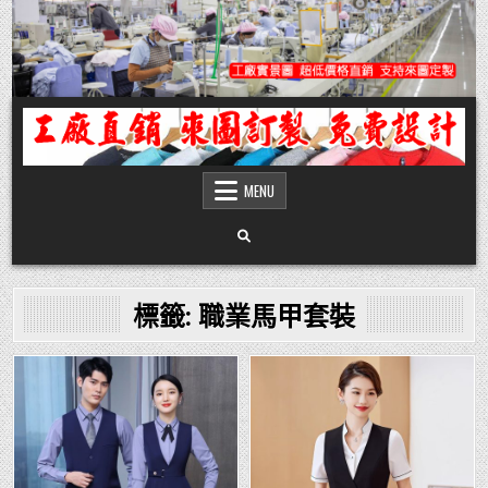
Skip
to
content
團體服
團體服製作,公司企業工作制服POLO衫T恤訂製推薦,做班系校服定製價格,台灣香
港客製化衣服裝工廠商
MENU
標籤:
職業馬甲套裝
Posted
Posted
in
in