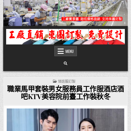
Skip
to
content
團體服
團體服製作,公司企業工作制服POLO衫T恤訂製推薦,做班系校服定製價格,台灣香
港客製化衣服裝工廠商
MENU
POSTED
領班服訂製
IN
職業馬甲套裝男女服務員工作服酒店酒
吧KTV美容院前臺工作裝秋冬