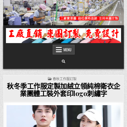
Skip
to
content
團體服
團體服製作,公司企業工作制服POLO衫T恤訂製推薦,做班系校服定製價格,台灣香
港客製化衣服裝工廠商
MENU
POSTED
春秋工作服訂製
IN
秋冬季工作服定製加絨立領純棉衛衣企
業團體工裝外套印logo刺繡字