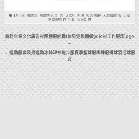
TAGGED
團隊服
,
團體外套 訂 製
,
客製化團服
,
客製團服
,
客製團體服
,
少量
團體服製作 台北
,
度身訂做
文
商務企業文化廣告衫團體服純棉t恤男定製翻領polo衫工作服印logo
章
→
導
← 運動服套裝男運動冰絲短袖跑步服夏季籃球服訓練服排球羽毛球服
女
覽
MENU
Copyright © 2026 團體服
團體服製作
客製化團體服
工作服訂製
制服訂製
友情鏈接：
Portable Power Station
Portable Power Station OEM
萍